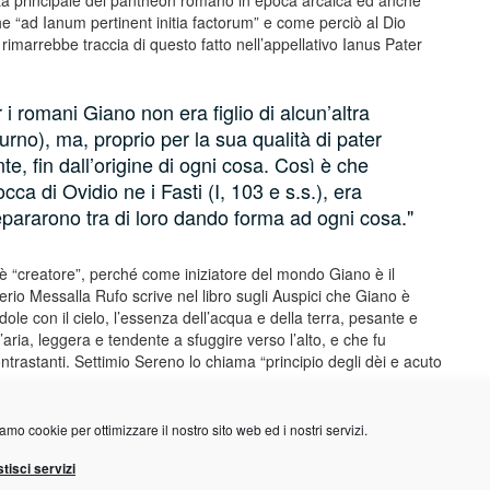
tà principale del pantheon romano in epoca arcaica ed anche
he “ad Ianum pertinent initia factorum” e come perciò al Dio
imarrebbe traccia di questo fatto nell’appellativo Ianus Pater
 i romani Giano non era figlio di alcun’altra
turno), ma, proprio per la sua qualità di pater
, fin dall’origine di ogni cosa. Così è che
ca di Ovidio ne i Fasti (I, 103 e s.s.), era
separarono tra di loro dando forma ad ogni cosa.
̀ “creatore”, perché come iniziatore del mondo Giano è il
rio Messalla Rufo scrive nel libro sugli Auspici che Giano è
le con il cielo, l’essenza dell’acqua e della terra, pesante e
aria, leggera e tendente a sfuggire verso l’alto, e che fu
ntrastanti. Settimio Sereno lo chiama “principio degli dèi e acuto
amo cookie per ottimizzare il nostro sito web ed i nostri servizi.
tisci servizi