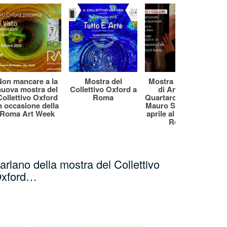
Non mancare a la
Mostra del
Mostra personale
nuova mostra del
Collettivo Oxford a
di Antonella
Collettivo Oxford
Roma
Quartaroli a cura di
i
n occasione della
Mauro Silani dal 14
R
Roma Art Week
aprile al 30 aprile a
Roma
arlano della mostra del Collettivo
xford…