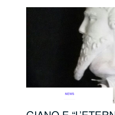
NEWS
GIANO E “L’ETER