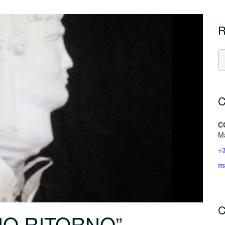
R
C
C
Ma
+
m
C
NO RITORNO”