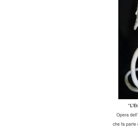
“L’E
Opera dell’
che fa parte 