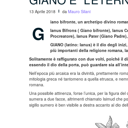
13 Aprile 2018
da
Mauro Silani
iano bifronte, un archetipo divino roma
G
Ianus Bifrons ( Giano bifronte), Ianus 
Procreatore), Ianus Pater (Giano Padre),
GIANO (latino: Ianus) è il dio degli inizi,
più importanti della religione romana, lat
Solitamente è raffigurato con due volti, poiché il 
essendo il dio della porta, può guardare sia all’int
Nell’epoca più arcaica era la divinità, prettamente roman
mitologia greca né tantomeno a quella etrusca, e nemmeno
romana.
Una possibile attinenza, forse l’unica, per la figura del
sumera a due facce, altrimenti chiamato Isimud che poi
sigillo sumero è ben visibile a destra accanto al dio de