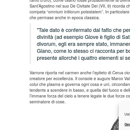
ramo d’oro), come Giano fosse probabilmente la divini
Sant’Agostino nel suo De Civitate Dei (VII, 9) ricorda c
competa “omnium initiorum potestatem”. In particolare r
che permase anche in epoca classica.
Tale dato è confermato dal fatto che per
divinità (ad esempio Giove è figlio di Sa
divorum, egli era sempre stato, immanente
Giano, come lo stesso ci racconta per boc
presente allorché i quattro elementi si 
Varrone riporta nel carmen anche l’epiteto di Cerus cioe
creatore per eccellenza. Il console e augure Marco Vale
colui che plasma e governa ogni cosa e unì, circondando
tendente a scendere in basso, e quella del fuoco e dell’
l’immane forza del cielo a tenere legate le due forze co
seminatore di cose.
Usi
Ges