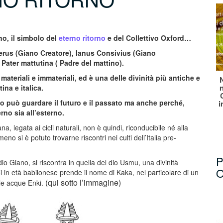
no, il simbolo del
eterno ritorno
e del Collettivo Oxford…
Cerus (Giano Creatore), Ianus Consivius (Giano
 Pater mattutina ( Padre del mattino).
 materiali e immateriali, ed è una delle divinità più antiche e
ina e italica.
dio può guardare il futuro e il passato ma anche perché,
i
erno sia all’esterno.
a, legata ai cicli naturali, non è quindi, riconducibile né alla
 si è potuto trovarne riscontri nei culti dell’Italia pre-
P
 dio Giano, si riscontra in quella del dio Usmu, una divinità
O
 in età babilonese prende il nome di Kaka, nel particolare di un
(qui sotto l’immagine)
lle acque Enki.