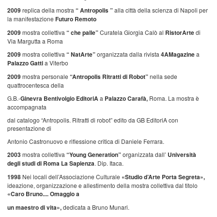
2009
replica della mostra
“ Antropolis ”
alla città della scienza di Napoli per
la manifestazione
Futuro Remoto
2009
mostra collettiva
“ che palle”
Curatela Giorgia Calò al
RistorArte
di
Via Margutta a Roma
2009
mostra collettiva
“ NatArte”
organizzata dalla rivista
4AMagazine
a
Palazzo Gatti
a Viterbo
2009
mostra personale
“Antropolis Ritratti di Robot”
nella sede
quattrocentesca della
G.B.-
Ginevra Bentivolgio EditoriA
a
Palazzo Carafà,
Roma. La mostra è
accompagnata
dal catalogo “Antropolis. Ritratti di robot” edito da GB EditoriA con
presentazione di
Antonio Castronuovo e riflessione critica di Daniele Ferrara.
2003
mostra collettiva
“Young Generation”
organizzata dall’
Università
degli studi di
Roma La Sapienza
. Dip. Itaca.
1998
Nei locali dell’Associazione Culturale
«Studio d’Arte Porta Segreta»,
ideazione, organizzazione e allestimento della mostra collettiva dal titolo
«Caro Bruno.... Omaggio a
un maestro di vita»,
dedicata a Bruno Munari.