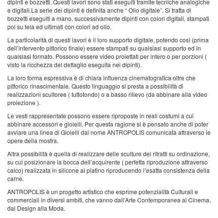
dipinti e bozzetti. Questi lavori sono stati eseguiti tramite tecniche analogiche
e digitali.La serie dei dipinti è definita anche “ Olio digitale”. Si tratta di
bozzetti eseguiti a mano, successivamente dipinti con colori digitali, stampati
poi su tela ed ultimati con colori ad olio.
La particolarità di questi lavori è il loro supporto digitale, potendo così (prima
dell’intervento pittorico finale) essere stampati su qualsiasi supporto ed in
qualsiasi formato.
Possono essere video proiettati per intero o per porzioni (
visto la ricchezza del dettaglio eseguita nei dipinti).
La loro forma espressiva è di chiara influenza cinematografica oltre che
pittorico rinascimentale. Questo linguaggio si presta a possibilità di
realizzazioni scultoree ( tuttotondo) o a basso rilievo (da abbinare alla video
proiezione ).
Le vesti rappresentate possono essere riproposte in reali costumi a cui
abbinare accessori e gioielli. Per questa ragione si è pensato anche di poter
avviare una linea di
Gioielli dal nome ANTROPOLIS comunicata attraverso le
opere della mostra.
Altra possibilità è quella di realizzare delle sculture dei ritratti su ordinazione,
su cui posizionare la bocca dell’acquirente ( perfetta riproduzione attraverso
calco) realizzata in silicone al platino riproducendo l’esatta consistenza della
carne.
ANTROPOLIS è un progetto artistico che esprime potenzialità Culturali e
commerciali in diversi ambiti, che vanno dall’Arte Contemporanea al Cinema,
dal Design alla Moda.