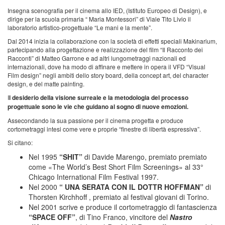
Insegna scenografia per il cinema allo IED, (Istituto Europeo di Design), e
dirige per la scuola primaria “ Maria Montessori” di Viale Tito Livio il
laboratorio artistico-progettuale “Le mani e la mente”.
Dal 2014 inizia la collaborazione con la società di effetti speciali Makinarium,
partecipando alla progettazione e realizzazione del film “Il Racconto dei
Racconti” di Matteo Garrone e ad altri lungometraggi nazionali ed
internazionali, dove ha modo di affinare e mettere in opera il VFD “Visual
Film design” negli ambiti dello story board, della concept art, del character
design, e del matte painting.
I
l desiderio della visione surreale e la metodologia del processo
progettuale sono le
vie che guidano al sogno di nuove emozioni.
Assecondando la sua passione per il cinema progetta e produce
cortometraggi intesi come vere e proprie “finestre di libertà espressiva”.
Si citano:
Nel 1995
“SHIT”
di Davide Marengo, premiato premiato
come «The World’s Best Short Film Screenings» al 33°
Chicago International Film Festival 1997.
Nel 2000
“ UNA SERATA CON IL DOTTR HOFFMAN”
di
Thorsten Kirchhoff , premiato al festival giovani di Torino.
Nel 2001 scrive e produce il cortometraggio di fantascienza
“SPACE OFF”
, di Tino Franco, vincitore del
Nastro