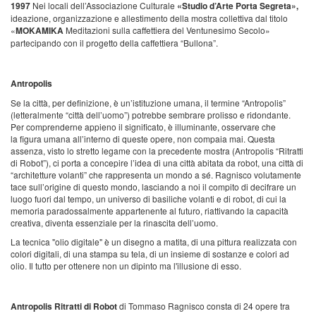
1997
Nei locali dell’Associazione Culturale
«Studio d’Arte Porta Segreta»,
ideazione, organizzazione e allestimento della mostra collettiva dal titolo
«
MOKAMIKA
Meditazioni sulla caffettiera del Ventunesimo Secolo»
partecipando con il progetto della caffettiera “Bullona”.
Antropolis
Se la città, per definizione, è un’istituzione umana, il termine “Antropolis”
(letteralmente “città dell’uomo”) potrebbe sembrare prolisso e ridondante.
Per comprenderne appieno il significato, è illuminante, osservare che
la figura umana all’interno di queste opere, non compaia mai. Questa
assenza, visto lo stretto legame con la precedente mostra (Antropolis “Ritratti
di Robot”), ci porta a concepire l’idea di una città abitata da robot, una città di
“architetture volanti” che rappresenta un mondo a sé. Ragnisco volutamente
tace sull’origine di questo mondo, lasciando a noi il compito di decifrare un
luogo fuori dal tempo, un universo di basiliche volanti e di robot, di cui la
memoria paradossalmente appartenente al futuro, riattivando la capacità
creativa, diventa essenziale per la rinascita dell’uomo.
La tecnica "olio digitale" è un disegno a matita, di una pittura realizzata con
colori digitali, di una stampa su tela, di un insieme di sostanze e colori ad
olio.
Il tutto per ottenere non un dipinto ma l'illusione di esso.
Antropolis Ritratti di Robot
di Tommaso Ragnisco consta di 24 opere tra