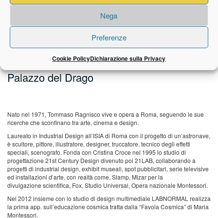
Nega
Preferenze
PENSIERO PILOTA - stampa lambda
110x80 serie 1-5 - 2010. Esposto alla
Cookie Policy
Dichiarazione sulla Privacy
Mostra Arcaico e Presente a Sutri -
Palazzo del Drago
Nato nel 1971, Tommaso Ragnisco vive e opera a Roma, seguendo le sue
ricerche che sconfinano tra arte, cinema e design.
Laureato in Industrial Design all’ISIA di Roma con il progetto di un’astronave,
è scultore, pittore, illustratore, designer, truccatore, tecnico degli effetti
speciali, scenografo. Fonda con Cristina Croce nel 1995 lo studio di
progettazione 21st Century Design divenuto poi 21LAB, collaborando a
progetti di industrial design, exhibit museali, spot pubblicitari, serie televisive
ed installazioni d’arte, con realtà come, Slamp, Mizar per la
divulgazione scientifica, Fox, Studio Universal, Opera nazionale Montessori.
Nel 2012 insieme con lo studio di design multimediale LABNORMAL realizza
la prima app. sull’educazione cosmica tratta dalla “Favola Cosmica” di Maria
Montessori.