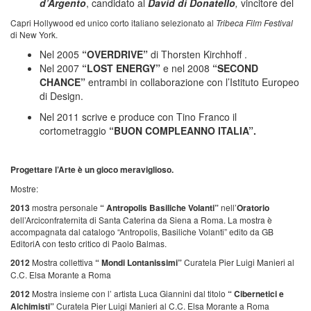
d’Argento
, candidato al
David di Donatello
,
vincitore del
Capri Hollywood ed unico corto italiano selezionato al
Tribeca Film Festival
di New York.
Nel 2005
“OVERDRIVE”
di Thorsten Kirchhoff .
Nel 2007
“LOST ENERGY”
e nel 2008
“SECOND
CHANCE”
entrambi in collaborazione con l’Istituto Europeo
di Design.
Nel 2011 scrive e produce con Tino Franco il
cortometraggio
“BUON COMPLEANNO
ITALIA”.
Progettare l’Arte è un gioco meraviglioso.
Mostre:
2013
mostra personale
“ Antropolis Basiliche Volanti”
nell’
Oratorio
dell’Arciconfraternita di Santa Caterina da Siena a Roma. La mostra è
accompagnata dal catalogo “Antropolis, Basiliche Volanti” edito da GB
EditoriA con testo critico di Paolo Balmas.
2012
Mostra collettiva
“ Mondi Lontanissimi”
Curatela Pier Luigi Manieri al
C.C. Elsa Morante a Roma
2012
Mostra insieme con l’ artista Luca Giannini dal titolo
“ Cibernetici e
Alchimisti”
Curatela Pier Luigi Manieri al C.C. Elsa Morante a Roma